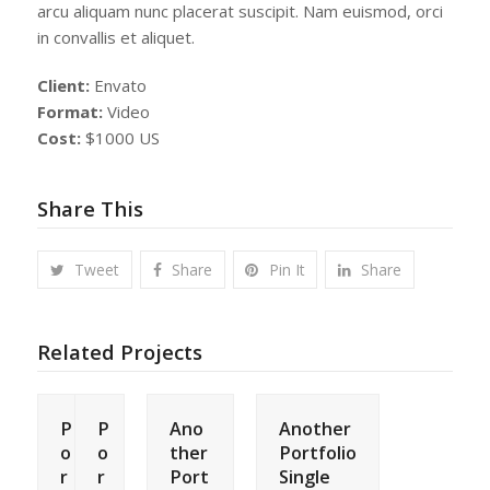
arcu aliquam nunc placerat suscipit. Nam euismod, orci
in convallis et aliquet.
Client:
Envato
Format:
Video
Cost:
$1000 US
Share This
Tweet
Share
Pin It
Share
Related Projects
P
P
Ano
Another
o
o
ther
Portfolio
r
r
Port
Single