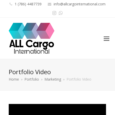
1 (786) 4487739
info@allcargointernational.com
Instagram
Whatsapp
Portfolio Video
Home
»
Portfolio
»
Marketing
»
Portfolio Video