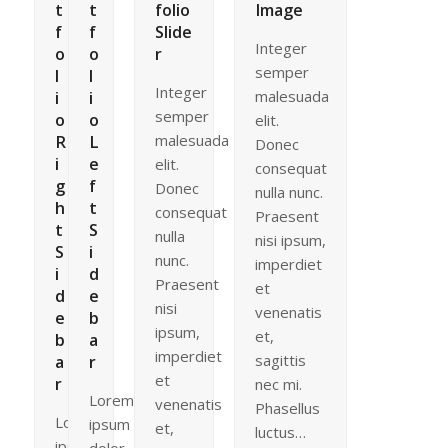
t
t
folio
Image
f
f
Slide
Integer
o
o
r
semper
l
l
Integer
malesuada
i
i
semper
o
o
elit.
malesuada
R
L
Donec
i
e
elit.
consequat
g
f
Donec
nulla nunc.
h
t
consequat
Praesent
t
S
nulla
nisi ipsum,
S
i
nunc.
imperdiet
i
d
Praesent
et
d
e
nisi
venenatis
e
b
ipsum,
et,
b
a
imperdiet
sagittis
a
r
et
r
nec mi.
Lorem
venenatis
Phasellus
Lorem
ipsum
et,
luctus…
ipsum
dolor