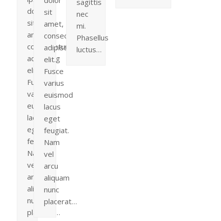
sagittis
dolor
sit
nec
sit
amet,
mi.
amet,
consectetur
Phasellus
consectetur
adipiscing
luctus…
adipiscing
elit.
elit.
Fusce
Fusce
varius
varius
euismod
euismod
lacus
lacus
eget
eget
feugiat.
feugiat.
Nam
Nam
vel
vel
arcu
arcu
aliquam
aliquam
nunc
nunc
placerat…
placerat…